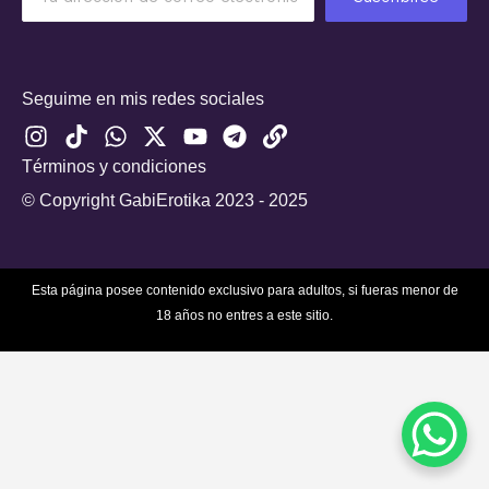
Seguime en mis redes sociales
I
T
W
X
Y
T
L
n
i
h
-
o
e
i
Términos y condiciones
s
k
a
t
u
l
n
t
t
t
w
t
e
k
© Copyright GabiErotika 2023 - 2025
a
o
s
i
u
g
g
k
a
t
b
r
r
p
t
e
a
Esta página posee contenido exclusivo para adultos, si fueras menor de
a
p
e
m
18 años no entres a este sitio.
m
r