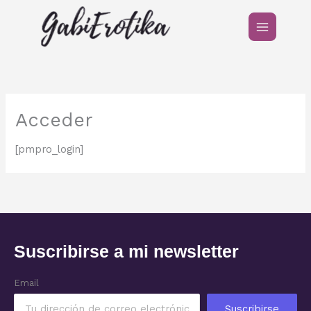
Ir
al
contenido
Acceder
[pmpro_login]
Suscribirse a mi newsletter
Email
Suscribirse