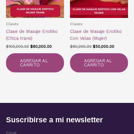
Clases
Clases
Clase de Masaje Erotiko
Clase de Masaje Erotiko
(Chica trans)
Con Velas (Mujer)
$
100,000.00
$
80,000.00
$
80,000.00
$
50,000.00
AGREGAR AL
AGREGAR AL
CARRITO
CARRITO
Suscribirse a mi newsletter
Email