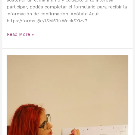
sostener un clima íntimo y cuidado. Si te interesa
participar, podés completar el formulario para recibir la
información de confirmación. Anótate Aquí:
https://forms.gle/tSM53frWcckSXizv7
Read More »
Tres
propuestas
para
pensar
la
sexualidad
desde
el
cuerpo,
el
arte
y