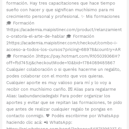
formación. Hay tres capacitaciones que hace tiempo
sueño con hacer y que significan muchísimo para mi
crecimiento personal y profesional. ✨ Mis formaciones
🎓 Formación
1https://academia.maipistiner.com/product/relanzamient
o-oratoria-el-arte-de-hablar 🎓 Formación
2https://academia.maipistiner.com/checkout/combo-i-
acceso-a-todos-los-cursos?pricing=68978&country=AR
🎓 Formación 3https://pay.hotmart.com/R105039366H?
off=ftd745zj&checkoutMode=10&bid=1784089485867
Cualquier colaboración o si querés hacerme un regalito,
podes colaborar con el monto que vos quieras.
Cualquier aporte es muy valioso para mí y lo voy a
recibir con muchísimo cariño. 💌 Alias para regalarme
Alias: laabundanciadegabi Para poder organizar los
aportes y evitar que se repitan las formaciones, te pido
que antes de realizar cualquier regalo te pongas en
contacto conmigo. 💖 Podés escribirme por WhatsApp
haciendo clic acá: 📲 WhatsApp:
https://api.whatsapp.com/send/?phone=541171395237 Si