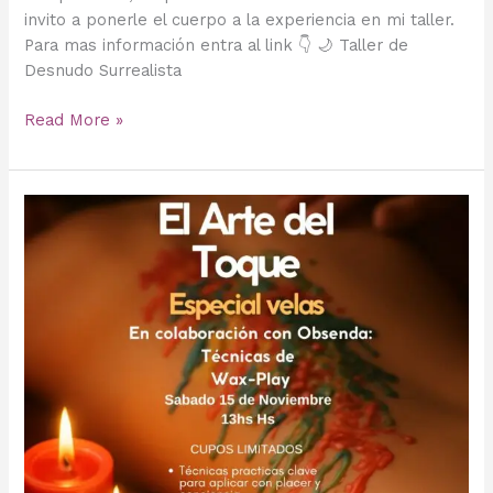
invito a ponerle el cuerpo a la experiencia en mi taller.
Para mas información entra al link 👇 🌙 Taller de
Desnudo Surrealista
Read More »
El
famoso
“beso
lechoso”