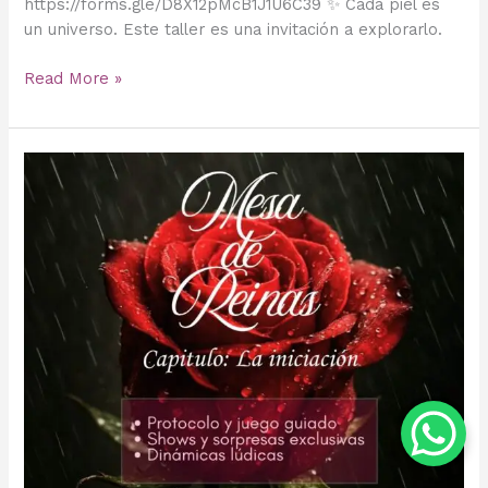
https://forms.gle/D8X12pMcB1J1U6C39 ✨ Cada piel es
un universo. Este taller es una invitación a explorarlo.
Read More »
👑
Mesa
de
Reinas
👑
–
La
Iniciación
💦