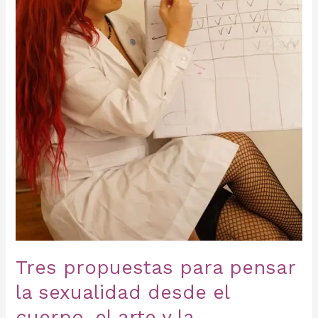
la
experiencia
Tres propuestas para pensar
la sexualidad desde el
cuerpo, el arte y la