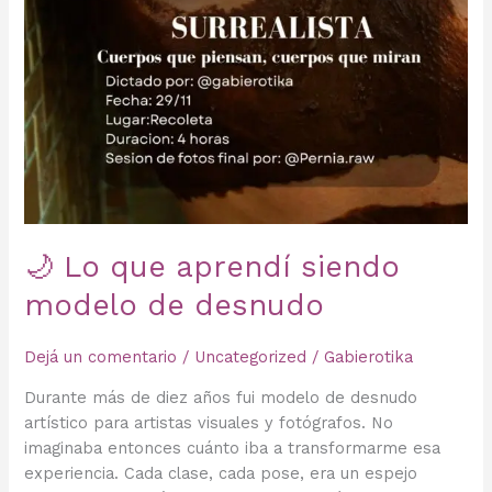
🌙 Lo que aprendí siendo
modelo de desnudo
Dejá un comentario
/
Uncategorized
/
Gabierotika
Durante más de diez años fui modelo de desnudo
artístico para artistas visuales y fotógrafos. No
imaginaba entonces cuánto iba a transformarme esa
experiencia. Cada clase, cada pose, era un espejo