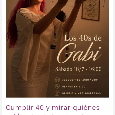
están
alrededor
de
mi
mesa
Cumplir 40 y mirar quiénes