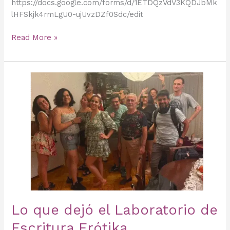
https://docs.google.com/forms/d/1ETDQzVdV3KQDJbMk
lHFSkjk4rmLgU0-ujUvzDZf0Sdc/edit
Read More »
Lo
que
dejó
el
Laboratorio
de
Escritura
Erótika
Lo que dejó el Laboratorio de
Escritura Erótika