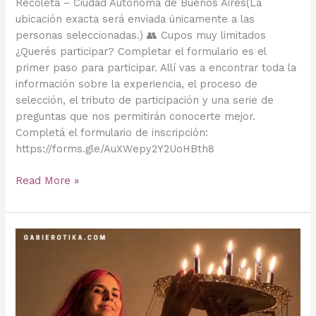
Recoleta – Ciudad Autónoma de Buenos Aires(La
ubicación exacta será enviada únicamente a las
personas seleccionadas.) 👥 Cupos muy limitados
¿Querés participar? Completar el formulario es el
primer paso para participar. Allí vas a encontrar toda la
información sobre la experiencia, el proceso de
selección, el tributo de participación y una serie de
preguntas que nos permitirán conocerte mejor.
Completá el formulario de inscripción:
https://forms.gle/AuXWepy2Y2UoHBth8
Read More »
Cumplir
40
y
mirar
quiénes