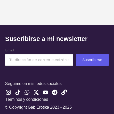
Suscribirse a mi newsletter
Email
Suscribirse
Seguime en mis redes sociales
I
T
W
X
Y
T
L
n
i
h
-
o
e
i
Términos y condiciones
s
k
a
t
u
l
n
t
t
t
w
t
e
k
© Copyright GabiErotika 2023 - 2025
a
o
s
i
u
g