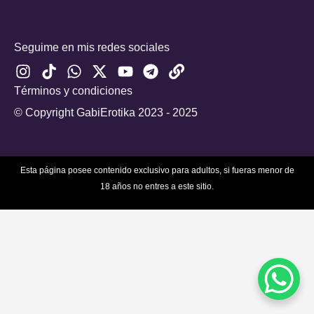
Seguime en mis redes sociales
I
T
W
X
Y
T
L
n
i
h
-
o
e
i
Términos y condiciones
s
k
a
t
u
l
n
t
t
t
w
t
e
k
© Copyright GabiErotika 2023 - 2025
a
o
s
i
u
g
g
k
a
t
b
r
r
p
t
e
a
Esta página posee contenido exclusivo para adultos, si fueras menor de
a
p
e
m
18 años no entres a este sitio.
m
r